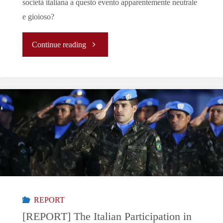
società italiana a questo evento apparentemente neutrale
e gioioso?
"Il
Continue reading
Caso
Silvia
Romano:
Misoginia
e
Polarizzazione
REPORT
nella
[REPORT] The Italian Participation in