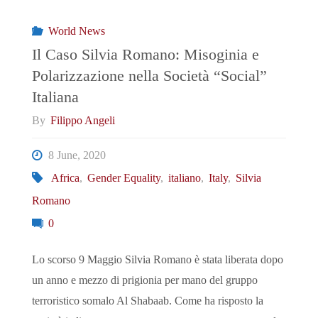
diritti
World News
e
Il Caso Silvia Romano: Misoginia e
Polarizzazione nella Società “Social”
problemi
Italiana
di
By
Filippo Angeli
rappresentatività."
8 June, 2020
Africa
,
Gender Equality
,
italiano
,
Italy
,
Silvia
Romano
0
Lo scorso 9 Maggio Silvia Romano è stata liberata dopo
un anno e mezzo di prigionia per mano del gruppo
terroristico somalo Al Shabaab. Come ha risposto la