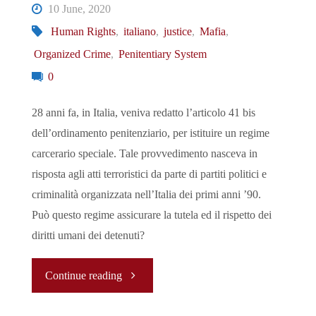
10 June, 2020
di
Human Rights
,
italiano
,
justice
,
Mafia
,
Organized Crime
,
Penitentiary System
SpaceX
0
è
28 anni fa, in Italia, veniva redatto l’articolo 41 bis
così
dell’ordinamento penitenziario, per istituire un regime
carcerario speciale. Tale provvedimento nasceva in
importante"
risposta agli atti terroristici da parte di partiti politici e
criminalità organizzata nell’Italia dei primi anni ’90.
Può questo regime assicurare la tutela ed il rispetto dei
diritti umani dei detenuti?
"Combattere
Continue reading
la