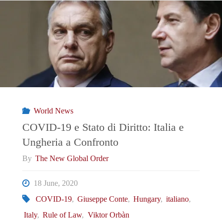
in
Africa:
il
Caso
della
World News
Somalia"
COVID-19 e Stato di Diritto: Italia e
Ungheria a Confronto
By
The New Global Order
18 June, 2020
COVID-19
,
Giuseppe Conte
,
Hungary
,
italiano
,
Italy
,
Rule of Law
,
Viktor Orbàn