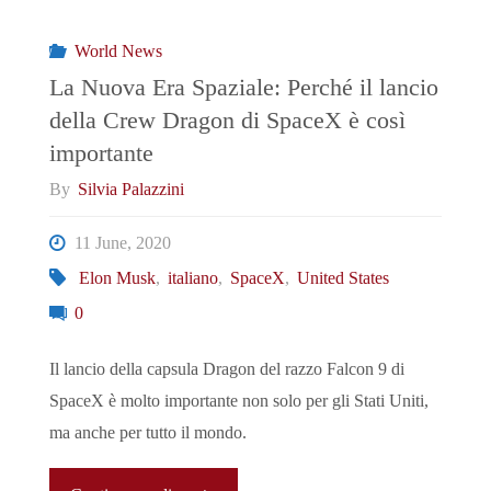
Italia
World News
e
La Nuova Era Spaziale: Perché il lancio
della Crew Dragon di SpaceX è così
Ungheria
importante
a
By
Silvia Palazzini
Confronto"
11 June, 2020
Elon Musk
,
italiano
,
SpaceX
,
United States
0
Il lancio della capsula Dragon del razzo Falcon 9 di
SpaceX è molto importante non solo per gli Stati Uniti,
ma anche per tutto il mondo.