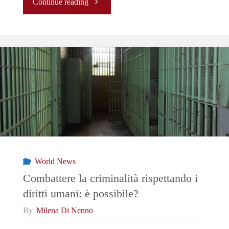
"La
Continue reading
Nuova
Era
Spaziale:
Perché
il
lancio
World News
della
Combattere la criminalità rispettando i
diritti umani: è possibile?
Crew
By
Milena Di Nenno
Dragon