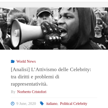
criminalità
rispettando
i
diritti
umani:
World News
è
[Analisi] L’Attivismo delle Celebrity:
tra diritti e problemi di
possibile?"
rappresentatività.
By
Norberto Cristofori
9 June, 2020
italiano
,
Political Celebrity