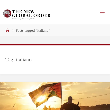
Skip
to
content
Home
Posts tagged "italiano"
Tag:
italiano