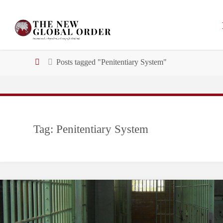
Skip
to
content
Home
Posts tagged "Penitentiary System"
Tag:
Penitentiary System