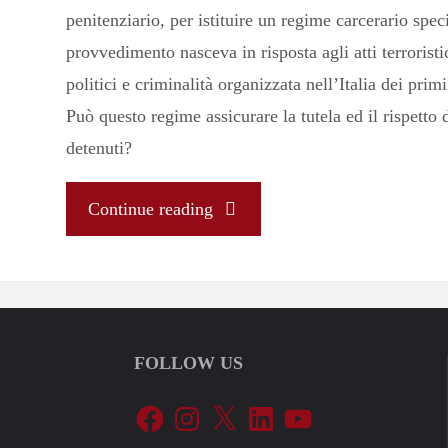
penitenziario, per istituire un regime carcerario spec
provvedimento nasceva in risposta agli atti terroristic
politici e criminalità organizzata nell’Italia dei prim
Può questo regime assicurare la tutela ed il rispetto d
detenuti?
"Combattere
Continue reading
la
criminalità
FOLLOW US
rispettando
Facebook
Instagram
X
LinkedIn
YouTube
i