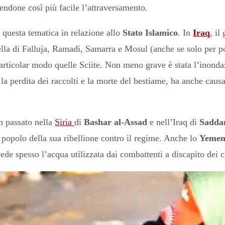
endone così più facile l’attraversamento.
i questa tematica in relazione allo
Stato Islamico
. In
Iraq
, il
lla di Falluja, Ramadi, Samarra e Mosul (anche se solo per po
 particolar modo quelle Sciite. Non meno grave è stata l’inondaz
la perdita dei raccolti e la morte del bestiame, ha anche causa
n passato nella
Siria
di
Bashar al-Assad
e nell’Iraq di
Sadda
l popolo della sua ribellione contro il regime. Anche lo
Yeme
ede spesso l’acqua utilizzata dai combattenti a discapito dei ci