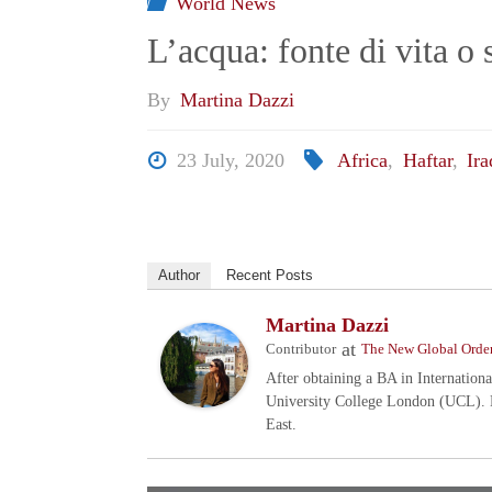
World News
L’acqua: fonte di vita o
By
Martina Dazzi
23 July, 2020
Africa
,
Haftar
,
Ira
Author
Recent Posts
Martina Dazzi
at
Contributor
The New Global Orde
After obtaining a BA in Internationa
University College London (UCL). He
East.