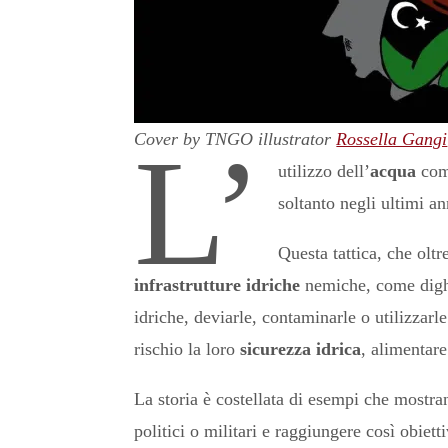
Cover by TNGO illustrator
Rossella Gangi
L’
utilizzo dell’
acqua
come
soltanto negli ultimi an
Questa tattica, che oltr
infrastrutture idriche
nemiche, come dighe,
idriche, deviarle, contaminarle o utilizzarl
rischio la loro
sicurezza idrica
, alimentare
La storia è costellata di esempi che mostra
politici o militari e raggiungere così obiett