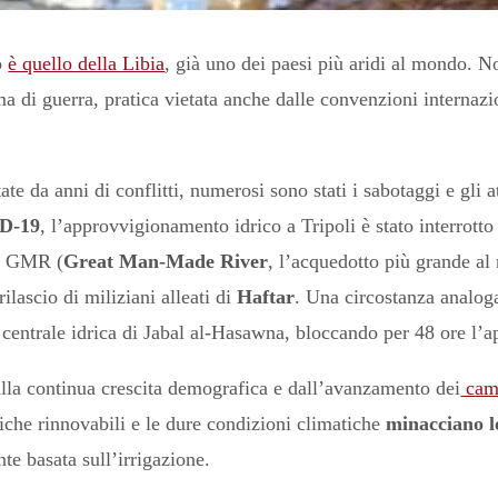
o
è quello della Libia
, già uno dei paesi più aridi al mondo. No
 di guerra, pratica vietata anche dalle convenzioni internazio
ate da anni di conflitti, numerosi sono stati i sabotaggi e gli a
D-19
, l’approvvigionamento idrico a Tripoli è stato interrotto
el GMR (
Great Man-Made River
, l’acquedotto più grande a
rilascio di miliziani alleati di
Haftar
. Una circostanza analoga
centrale idrica di Jabal al-Hasawna, bloccando per 48 ore l’a
alla continua crescita demografica e dall’avanzamento dei
camb
iche rinnovabili e le dure condizioni climatiche
minacciano l
te basata sull’irrigazione.