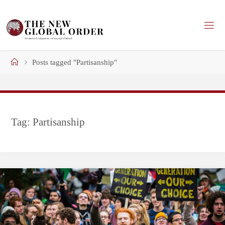
Skip
to
content
Home
Posts tagged "Partisanship"
Tag:
Partisanship