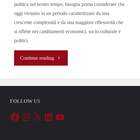
politica nel nostro tempo, bisogna prima considerare che
oggi viviamo in un periodo caratterizzato da una
crescente complessità e da una maggiore riflessività che
si riflette nei cambiamenti economici, socio-culturale e
politici.
"
Continue reading
[Analisi]
La
FOLLOW US
Democrazia
Facebook
Instagram
X
LinkedIn
YouTube
Ammalata:
tra